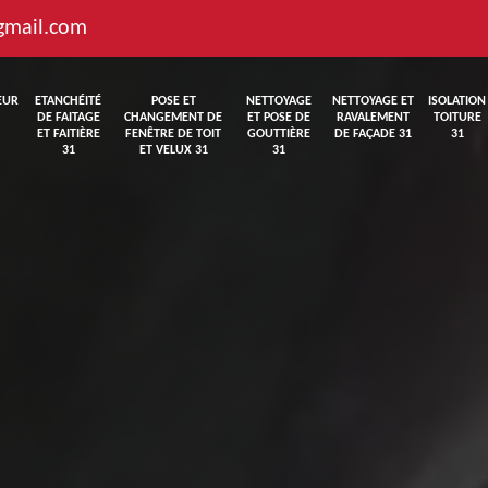
gmail.com
EUR
ETANCHÉITÉ
POSE ET
NETTOYAGE
NETTOYAGE ET
ISOLATION
DE FAITAGE
CHANGEMENT DE
ET POSE DE
RAVALEMENT
TOITURE
ET FAITIÈRE
FENÊTRE DE TOIT
GOUTTIÈRE
DE FAÇADE 31
31
31
ET VELUX 31
31