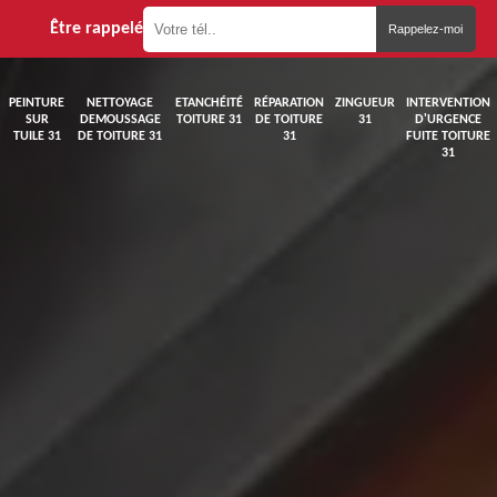
Être rappelé
PEINTURE
NETTOYAGE
ETANCHÉITÉ
RÉPARATION
ZINGUEUR
INTERVENTION
SUR
DEMOUSSAGE
TOITURE 31
DE TOITURE
31
D'URGENCE
TUILE 31
DE TOITURE 31
31
FUITE TOITURE
31