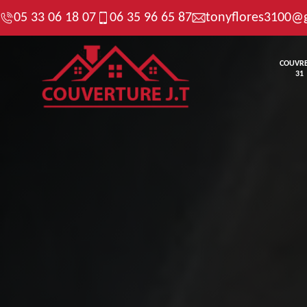
05 33 06 18 07
06 35 96 65 87
tonyflores3100@
COUVR
31