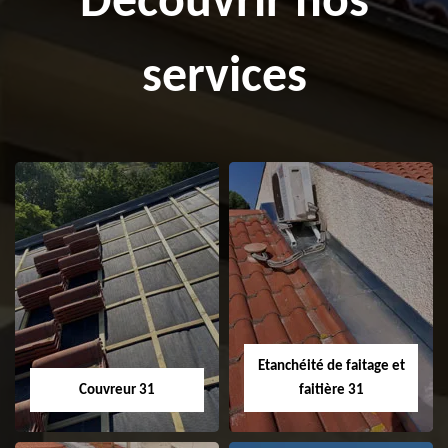
Découvrir nos
services
Etanchéité de faitage et
Couvreur 31
faitière 31