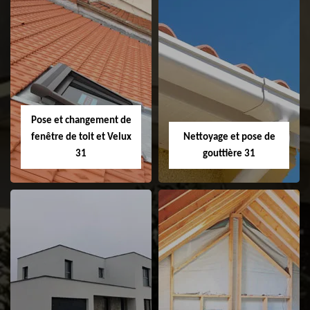
Couvreur 31
Etanchéité de
faitage et faitière
31
Pose et changement de
fenêtre de toit et Velux
Nettoyage et pose de
31
gouttière 31
Pose et
Nettoyage et pose
changement de
de gouttière 31
fenêtre de toit et