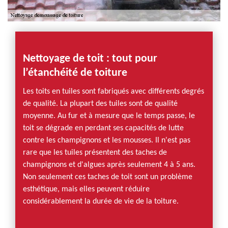
Nettoyage de toit : tout pour
l’étanchéité de toiture
Les toits en tuiles sont fabriqués avec différents degrés
de qualité. La plupart des tuiles sont de qualité
moyenne. Au fur et à mesure que le temps passe, le
toit se dégrade en perdant ses capacités de lutte
contre les champignons et les mousses. Il n'est pas
rare que les tuiles présentent des taches de
champignons et d'algues après seulement 4 à 5 ans.
Non seulement ces taches de toit sont un problème
esthétique, mais elles peuvent réduire
considérablement la durée de vie de la toiture.