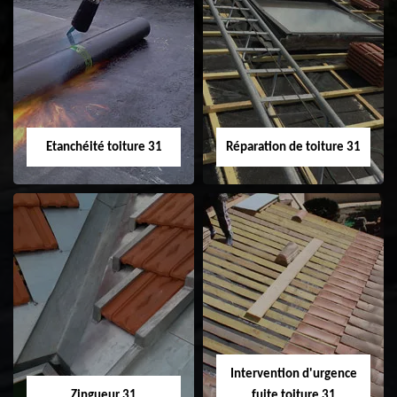
Peinture sur tuile
Nettoyage
31
demoussage de
toiture 31
Etanchéité toiture 31
Réparation de toiture 31
Etanchéité toiture
Réparation de
31
toiture 31
Intervention d'urgence
Zingueur 31
fuite toiture 31