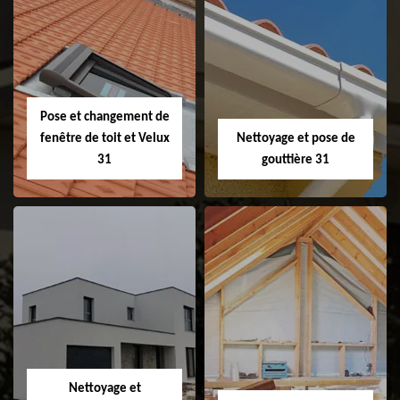
Couvreur 31
Etanchéité de
faitage et faitière
31
Pose et changement de
fenêtre de toit et Velux
Nettoyage et pose de
31
gouttière 31
Pose et
Nettoyage et pose
changement de
de gouttière 31
fenêtre de toit et
Velux 31
Nettoyage et