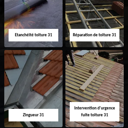
31
demoussage de
toiture 31
Etanchéité toiture 31
Réparation de toiture 31
Etanchéité toiture
Réparation de
31
toiture 31
Intervention d'urgence
Zingueur 31
fuite toiture 31