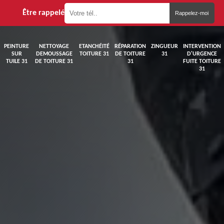
Être rappelé
PEINTURE
NETTOYAGE
ETANCHÉITÉ
RÉPARATION
ZINGUEUR
INTERVENTION
SUR
DEMOUSSAGE
TOITURE 31
DE TOITURE
31
D'URGENCE
TUILE 31
DE TOITURE 31
31
FUITE TOITURE
31