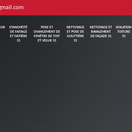
gmail.com
EUR
ETANCHÉITÉ
POSE ET
NETTOYAGE
NETTOYAGE ET
ISOLATION
DE FAITAGE
CHANGEMENT DE
ET POSE DE
RAVALEMENT
TOITURE
ET FAITIÈRE
FENÊTRE DE TOIT
GOUTTIÈRE
DE FAÇADE 31
31
31
ET VELUX 31
31