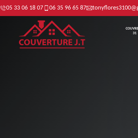
05 33 06 18 07
06 35 96 65 87
tonyflores3100@
COUVR
31