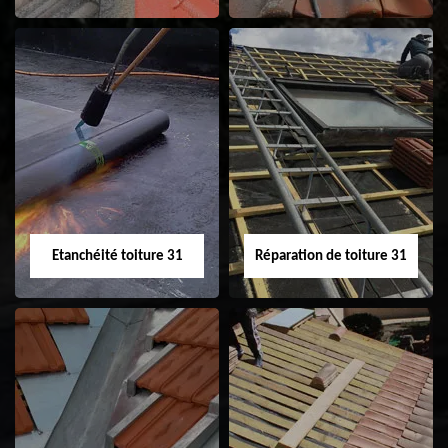
Peinture sur tuile
Nettoyage
31
demoussage de
toiture 31
Etanchéité toiture 31
Réparation de toiture 31
Etanchéité toiture
Réparation de
31
toiture 31