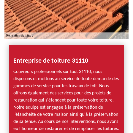
Entreprise de toiture 31110
Couvreurs professionnels sur tout 31110, nous
disposons et mettons au service de toute demande des
gammes de service pour les travaux de toit. Nous
offrons également des services pour des projets de
restauration qui s'étendent pour toute votre toiture.
Notre équipe est engagée à la préservation de
l’étanchéité de votre maison ainsi qu'à la préservation
de sa tenue. Au cours de nos interventions, nous avons
eu l'honneur de restaurer et de remplacer les toitures.