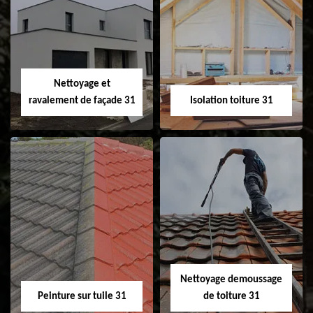
Pose et
Nettoyage et pose
changement de
de gouttière 31
fenêtre de toit et
Velux 31
Nettoyage et
ravalement de façade 31
Isolation toiture 31
Nettoyage et
Isolation toiture 31
ravalement de
façade 31
Nettoyage demoussage
Peinture sur tuile 31
de toiture 31