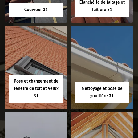
Etanchéité de faitage et
Couvreur 31
faitière 31
Couvreur 31
Etanchéité de
faitage et faitière
31
Pose et changement de
fenêtre de toit et Velux
Nettoyage et pose de
31
gouttière 31