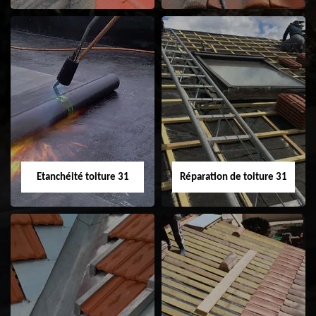
Peinture sur tuile
Nettoyage
31
demoussage de
toiture 31
Etanchéité toiture 31
Réparation de toiture 31
Etanchéité toiture
Réparation de
31
toiture 31