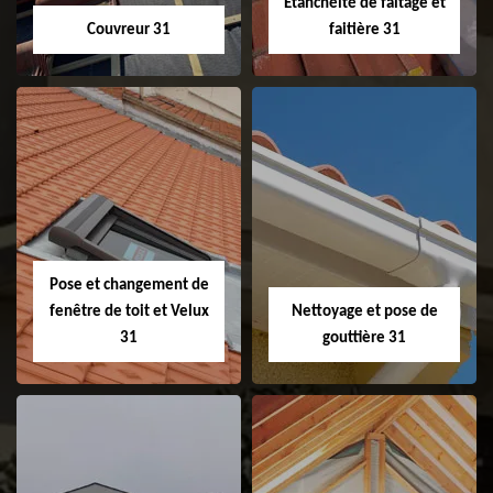
Etanchéité de faitage et
Couvreur 31
faitière 31
Couvreur 31
Etanchéité de
faitage et faitière
31
Pose et changement de
fenêtre de toit et Velux
Nettoyage et pose de
31
gouttière 31