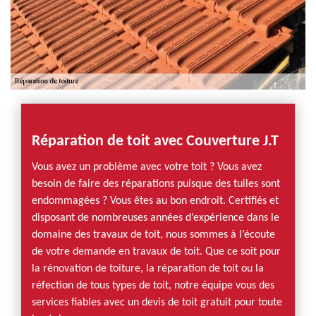
Réparation de toit avec Couverture J.T
Vous avez un problème avec votre toit ? Vous avez
besoin de faire des réparations puisque des tuiles sont
endommagées ? Vous êtes au bon endroit. Certifiés et
disposant de nombreuses années d’expérience dans le
domaine des travaux de toit, nous sommes à l’écoute
de votre demande en travaux de toit. Que ce soit pour
la rénovation de toiture, la réparation de toit ou la
réfection de tous types de toit, notre équipe vous des
services fiables avec un devis de toit gratuit pour toute