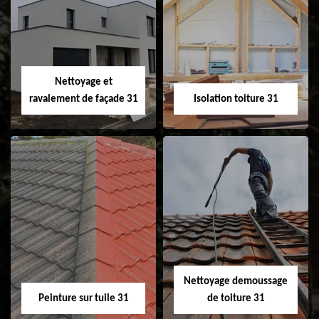
Pose et
Nettoyage et pose
changement de
de gouttière 31
fenêtre de toit et
Velux 31
Nettoyage et
ravalement de façade 31
Isolation toiture 31
Nettoyage et
Isolation toiture 31
ravalement de
façade 31
Nettoyage demoussage
Peinture sur tuile 31
de toiture 31