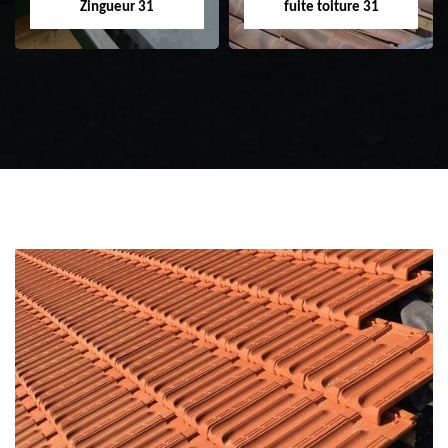
Zingueur 31
fuite toiture 31
Zingueur 31
Intervention
d'urgence fuite
toiture 31