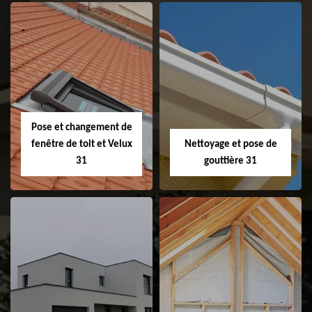
Couvreur 31
Etanchéité de
faitage et faitière
31
Pose et changement de
fenêtre de toit et Velux
Nettoyage et pose de
31
gouttière 31
Pose et
Nettoyage et pose
changement de
de gouttière 31
fenêtre de toit et