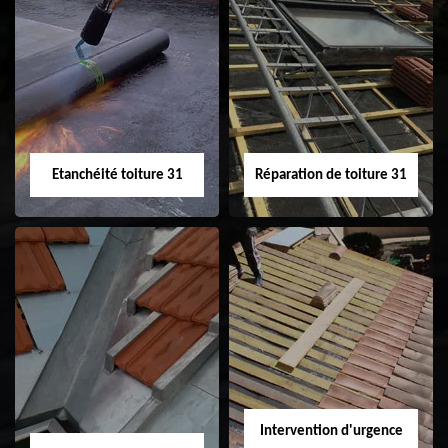
Peinture sur tuile
Nettoyage
31
demoussage de
toiture 31
Etanchéité toiture 31
Réparation de toiture 31
Etanchéité toiture
Réparation de
31
toiture 31
Intervention d'urgence