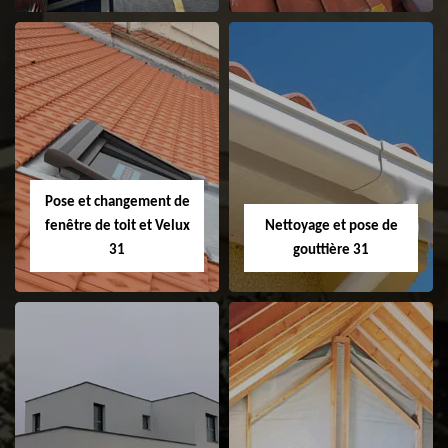
Couvreur 31
Etanchéité de
faitage et faitière
31
Pose et changement de
fenêtre de toit et Velux
Nettoyage et pose de
31
gouttière 31
Pose et
Nettoyage et pose
changement de
de gouttière 31