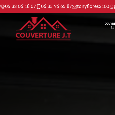
05 33 06 18 07
06 35 96 65 87
tonyflores3100@
COUVR
31