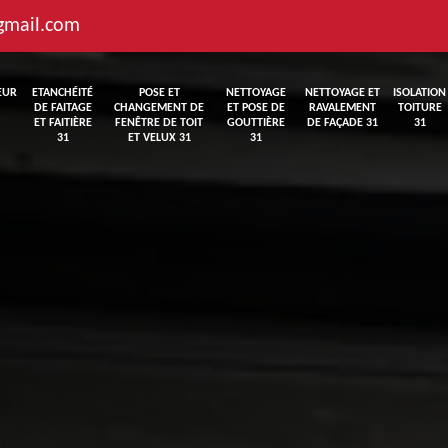
gmail.com
EUR
ETANCHÉITÉ
POSE ET
NETTOYAGE
NETTOYAGE ET
ISOLATION
DE FAITAGE
CHANGEMENT DE
ET POSE DE
RAVALEMENT
TOITURE
ET FAITIÈRE
FENÊTRE DE TOIT
GOUTTIÈRE
DE FAÇADE 31
31
31
ET VELUX 31
31