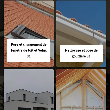
Couvreur 31
Etanchéité de
faitage et faitière
31
Pose et changement de
fenêtre de toit et Velux
Nettoyage et pose de
31
gouttière 31
Pose et
Nettoyage et pose
changement de
de gouttière 31
fenêtre de toit et