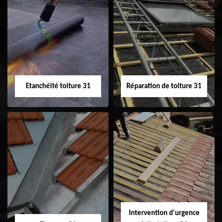
Peinture sur tuile
Nettoyage
31
demoussage de
toiture 31
Etanchéité toiture 31
Réparation de toiture 31
Etanchéité toiture
Réparation de
31
toiture 31
Intervention d'urgence