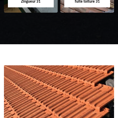
Zingueur 31
fuite toiture 31
Zingueur 31
Intervention
d'urgence fuite
toiture 31