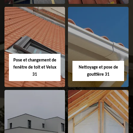
Couvreur 31
Etanchéité de
faitage et faitière
31
Pose et changement de
fenêtre de toit et Velux
Nettoyage et pose de
31
gouttière 31
Pose et
Nettoyage et pose
changement de
de gouttière 31