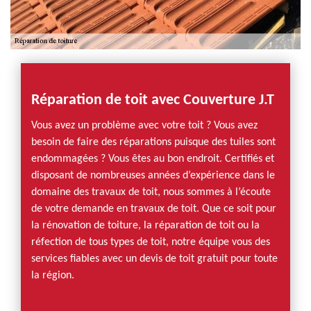
Réparation de toit avec Couverture J.T
Vous avez un problème avec votre toit ? Vous avez
besoin de faire des réparations puisque des tuiles sont
endommagées ? Vous êtes au bon endroit. Certifiés et
disposant de nombreuses années d’expérience dans le
domaine des travaux de toit, nous sommes à l’écoute
de votre demande en travaux de toit. Que ce soit pour
la rénovation de toiture, la réparation de toit ou la
réfection de tous types de toit, notre équipe vous des
services fiables avec un devis de toit gratuit pour toute
la région.