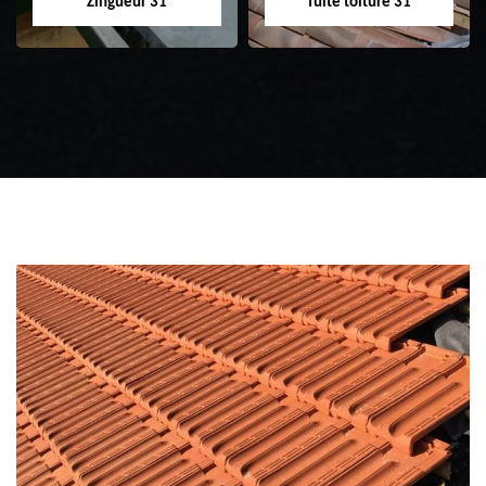
Zingueur 31
fuite toiture 31
Zingueur 31
Intervention
d'urgence fuite
toiture 31