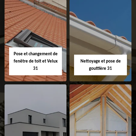
Couvreur 31
Etanchéité de
faitage et faitière
31
Pose et changement de
fenêtre de toit et Velux
Nettoyage et pose de
31
gouttière 31
Pose et
Nettoyage et pose
changement de
de gouttière 31
fenêtre de toit et