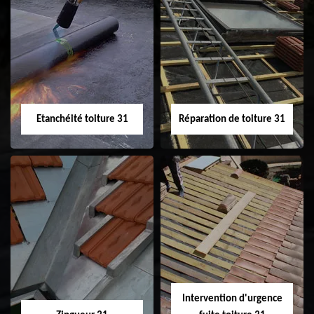
Peinture sur tuile
Nettoyage
31
demoussage de
toiture 31
Etanchéité toiture 31
Réparation de toiture 31
Etanchéité toiture
Réparation de
31
toiture 31
Intervention d'urgence