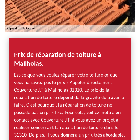
Prix de réparation de toiture à
Mailholas.
Est-ce que vous voulez réparer votre toiture or que
vous ne saviez pas le prix ? Appeler directement
Couverture J.T à Mailholas 31310. Le prix de la
réparation de toiture dépend de la gravité du travail à
faire. C’est pourquoi, la réparation de toiture ne
possède pas un prix fixe. Pour cela, veillez mettre en
contact avec Couverture J.T si vous avez un projet à
réaliser concernant la réparation de toiture dans le
31310. De plus, il vous donnera un prix très abordable.