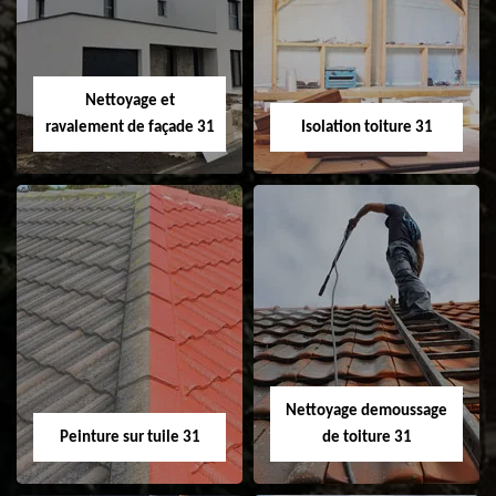
changement de
de gouttière 31
fenêtre de toit et
Velux 31
Nettoyage et
ravalement de façade 31
Isolation toiture 31
Nettoyage et
Isolation toiture 31
ravalement de
façade 31
Nettoyage demoussage
Peinture sur tuile 31
de toiture 31