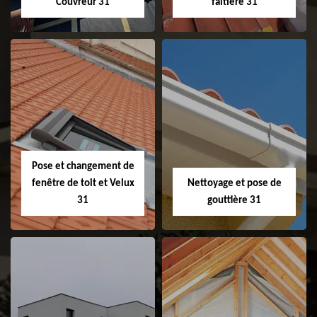
Couvreur 31
faitière 31
Couvreur 31
Etanchéité de
faitage et faitière
31
Pose et changement de
fenêtre de toit et Velux
Nettoyage et pose de
31
gouttière 31
Pose et
Nettoyage et pose