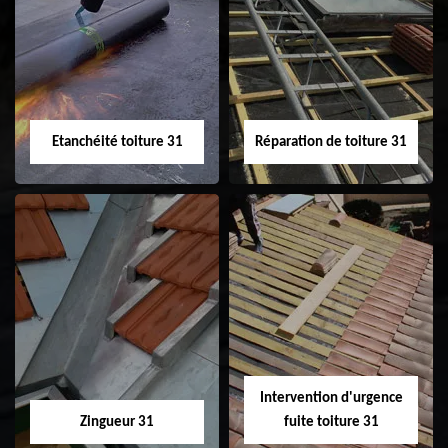
Peinture sur tuile
Nettoyage
31
demoussage de
toiture 31
Etanchéité toiture 31
Réparation de toiture 31
Etanchéité toiture
Réparation de
31
toiture 31
Intervention d'urgence
Zingueur 31
fuite toiture 31