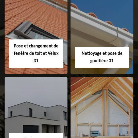
Couvreur 31
Etanchéité de
faitage et faitière
31
Pose et changement de
fenêtre de toit et Velux
Nettoyage et pose de
31
gouttière 31
Pose et
Nettoyage et pose
changement de
de gouttière 31
fenêtre de toit et
Velux 31