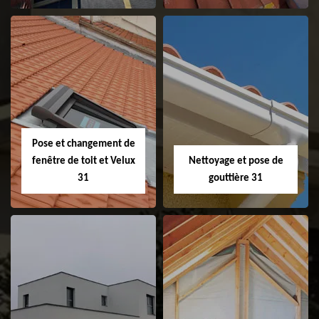
Couvreur 31
Etanchéité de
faitage et faitière
31
Pose et changement de
fenêtre de toit et Velux
Nettoyage et pose de
31
gouttière 31
Pose et
Nettoyage et pose
changement de
de gouttière 31