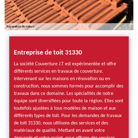
Entreprise de toit 31330
La société Couverture J.T est expérimentée et offre
différents services en travaux de couverture.
Intervenant sur les maisons en rénovation ou en
construction, nous sommes formés pour accomplir des
travaux dans ce domaine. Les spécialités de notre
équipe sont diversifiées pour toute la région. Elles sont
toutefois ajustées à tous modèles de maison et aux
différents types de toit. Pour les demandes de travaux
de toit 31330, nous utilisons des services et des
matériaux de qualité. Mettant en avant votre