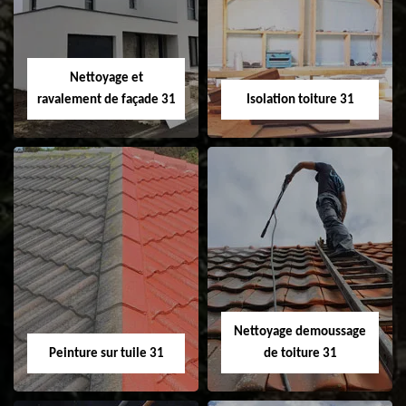
changement de
de gouttière 31
fenêtre de toit et
Velux 31
Nettoyage et
ravalement de façade 31
Isolation toiture 31
Nettoyage et
Isolation toiture 31
ravalement de
façade 31
Nettoyage demoussage
Peinture sur tuile 31
de toiture 31