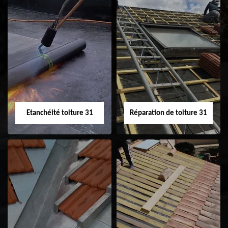
Peinture sur tuile
Nettoyage
31
demoussage de
toiture 31
Etanchéité toiture 31
Réparation de toiture 31
Etanchéité toiture
Réparation de
31
toiture 31