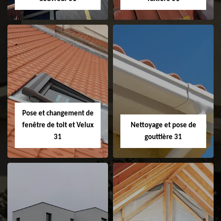
Couvreur 31
Etanchéité de
faitage et faitière
31
Pose et changement de
fenêtre de toit et Velux
Nettoyage et pose de
31
gouttière 31
Pose et
Nettoyage et pose