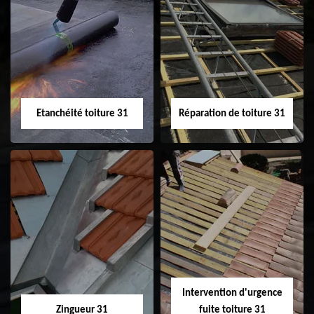
Peinture sur tuile
Nettoyage
31
demoussage de
toiture 31
Etanchéité toiture 31
Réparation de toiture 31
Etanchéité toiture
Réparation de
31
toiture 31
Intervention d'urgence
Zingueur 31
fuite toiture 31