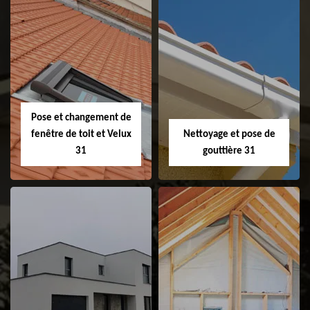
Couvreur 31
Etanchéité de
faitage et faitière
31
Pose et changement de
fenêtre de toit et Velux
Nettoyage et pose de
31
gouttière 31
Pose et
Nettoyage et pose
changement de
de gouttière 31
fenêtre de toit et