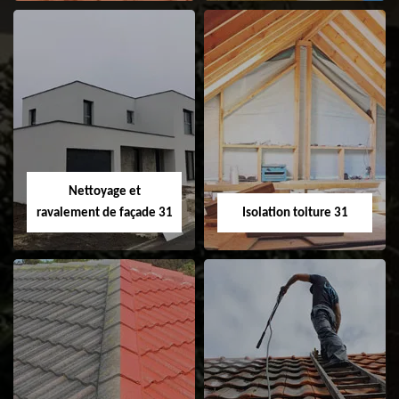
Pose et
Nettoyage et pose
changement de
de gouttière 31
fenêtre de toit et
Velux 31
Nettoyage et
ravalement de façade 31
Isolation toiture 31
Nettoyage et
Isolation toiture 31
ravalement de
façade 31