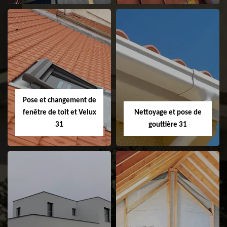
Couvreur 31
Etanchéité de
faitage et faitière
31
Pose et changement de
fenêtre de toit et Velux
Nettoyage et pose de
31
gouttière 31
Pose et
Nettoyage et pose
changement de
de gouttière 31