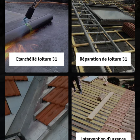
Peinture sur tuile
Nettoyage
31
demoussage de
toiture 31
Etanchéité toiture 31
Réparation de toiture 31
Etanchéité toiture
Réparation de
31
toiture 31
Intervention d'urgence