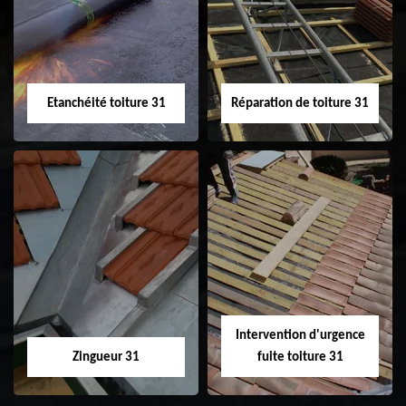
31
demoussage de
toiture 31
Etanchéité toiture 31
Réparation de toiture 31
Etanchéité toiture
Réparation de
31
toiture 31
Intervention d'urgence
Zingueur 31
fuite toiture 31