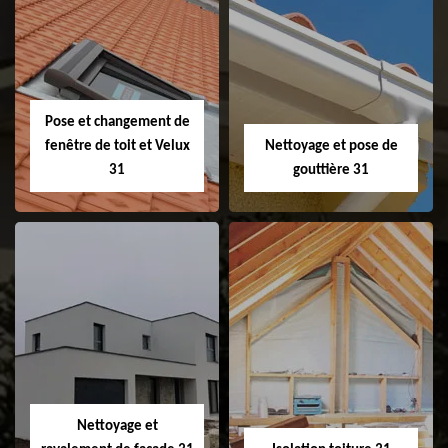
Couvreur 31
Etanchéité de
faitage et faitière
31
Pose et changement de
fenêtre de toit et Velux
Nettoyage et pose de
31
gouttière 31
Pose et
Nettoyage et pose
changement de
de gouttière 31
fenêtre de toit et
Velux 31
Nettoyage et