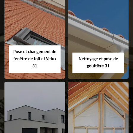
Couvreur 31
Etanchéité de
faitage et faitière
31
Pose et changement de
fenêtre de toit et Velux
Nettoyage et pose de
31
gouttière 31
Pose et
Nettoyage et pose
changement de
de gouttière 31
fenêtre de toit et