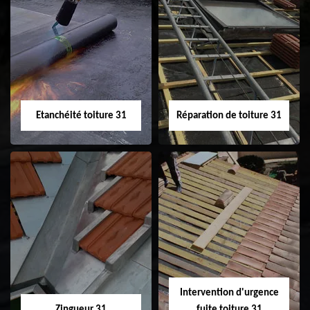
Peinture sur tuile
Nettoyage
31
demoussage de
toiture 31
Etanchéité toiture 31
Réparation de toiture 31
Etanchéité toiture
Réparation de
31
toiture 31
Intervention d'urgence
Zingueur 31
fuite toiture 31