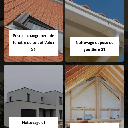
Couvreur 31
Etanchéité de
faitage et faitière
31
Pose et changement de
fenêtre de toit et Velux
Nettoyage et pose de
31
gouttière 31
Pose et
Nettoyage et pose
changement de
de gouttière 31
fenêtre de toit et
Velux 31
Nettoyage et