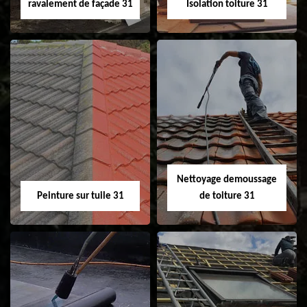
ravalement de façade 31
Isolation toiture 31
Nettoyage et
Isolation toiture 31
ravalement de
façade 31
Nettoyage demoussage
Peinture sur tuile 31
de toiture 31
Peinture sur tuile
Nettoyage