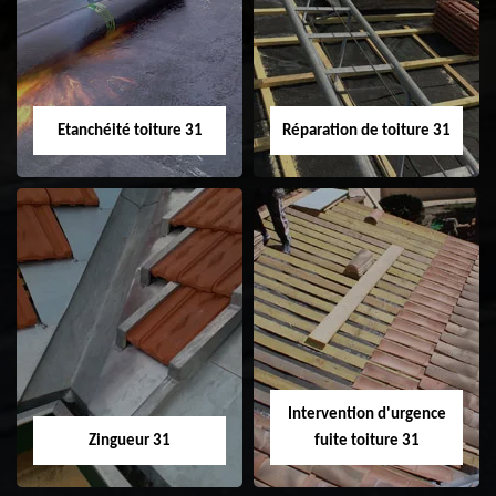
31
demoussage de
toiture 31
Etanchéité toiture 31
Réparation de toiture 31
Etanchéité toiture
Réparation de
31
toiture 31
Intervention d'urgence
Zingueur 31
fuite toiture 31