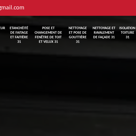
gmail.com
EUR
ETANCHÉITÉ
POSE ET
NETTOYAGE
NETTOYAGE ET
ISOLATION
DE FAITAGE
CHANGEMENT DE
ET POSE DE
RAVALEMENT
TOITURE
ET FAITIÈRE
FENÊTRE DE TOIT
GOUTTIÈRE
DE FAÇADE 31
31
31
ET VELUX 31
31