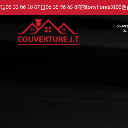
05 33 06 18 07
06 35 96 65 87
tonyflores3100@
COUVR
31