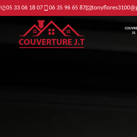
05 33 06 18 07
06 35 96 65 87
tonyflores3100@
COUVR
31