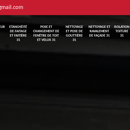
gmail.com
EUR
ETANCHÉITÉ
POSE ET
NETTOYAGE
NETTOYAGE ET
ISOLATION
DE FAITAGE
CHANGEMENT DE
ET POSE DE
RAVALEMENT
TOITURE
ET FAITIÈRE
FENÊTRE DE TOIT
GOUTTIÈRE
DE FAÇADE 31
31
31
ET VELUX 31
31