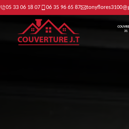
05 33 06 18 07
06 35 96 65 87
tonyflores3100@
COUVR
31