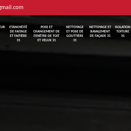
gmail.com
EUR
ETANCHÉITÉ
POSE ET
NETTOYAGE
NETTOYAGE ET
ISOLATION
DE FAITAGE
CHANGEMENT DE
ET POSE DE
RAVALEMENT
TOITURE
ET FAITIÈRE
FENÊTRE DE TOIT
GOUTTIÈRE
DE FAÇADE 31
31
31
ET VELUX 31
31