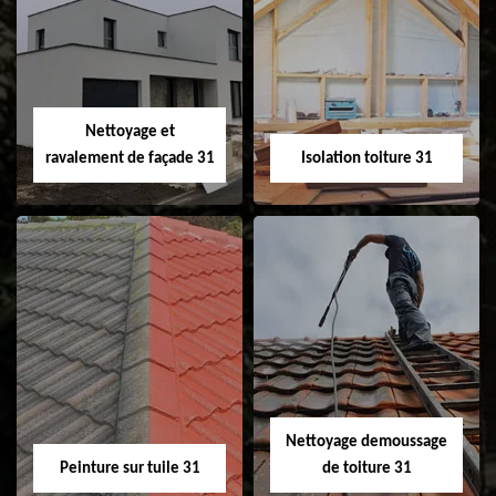
Pose et
Nettoyage et pose
changement de
de gouttière 31
fenêtre de toit et
Velux 31
Nettoyage et
ravalement de façade 31
Isolation toiture 31
Nettoyage et
Isolation toiture 31
ravalement de
façade 31
Nettoyage demoussage
Peinture sur tuile 31
de toiture 31