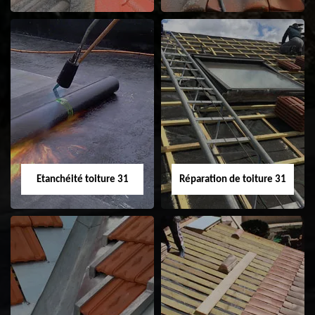
Peinture sur tuile
Nettoyage
31
demoussage de
toiture 31
Etanchéité toiture 31
Réparation de toiture 31
Etanchéité toiture
Réparation de
31
toiture 31