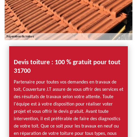
Devis toiture : 100 % gratuit pour tout
31700
Partenaire pour toutes vos demandes en travaux de
toit, Couverture J.T assure de vous offrir des services et
des résultats de travaux selon votre attente. Toute
l'équipe est à votre disposition pour réaliser voter
projet et vous offrir le devis gratuit. Avant toute
intervention, il est préférable de faire des diagnostics
de votre toit. Que ce soit pour les travaux en neuf ou
en réparation de votre toiture pour tous types, nous