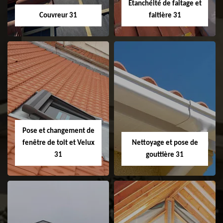
Etanchéité de faitage et
Couvreur 31
faitière 31
Couvreur 31
Etanchéité de
faitage et faitière
31
Pose et changement de
fenêtre de toit et Velux
Nettoyage et pose de
31
gouttière 31