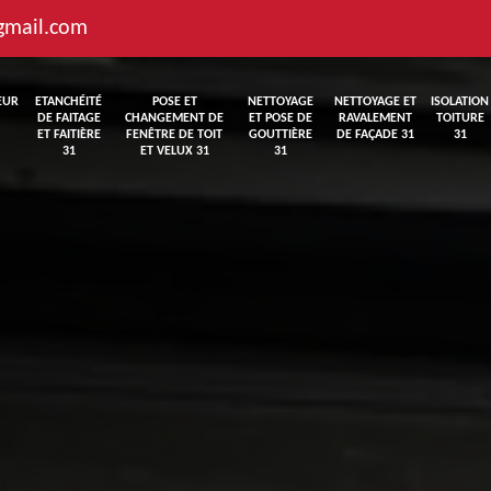
gmail.com
EUR
ETANCHÉITÉ
POSE ET
NETTOYAGE
NETTOYAGE ET
ISOLATION
DE FAITAGE
CHANGEMENT DE
ET POSE DE
RAVALEMENT
TOITURE
ET FAITIÈRE
FENÊTRE DE TOIT
GOUTTIÈRE
DE FAÇADE 31
31
31
ET VELUX 31
31