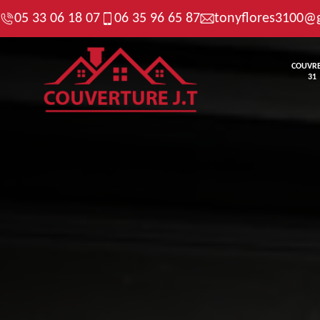
05 33 06 18 07
06 35 96 65 87
tonyflores3100@
COUVR
31