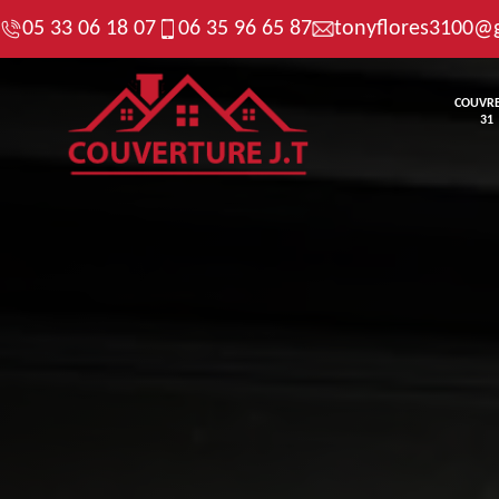
05 33 06 18 07
06 35 96 65 87
tonyflores3100@
COUVR
31