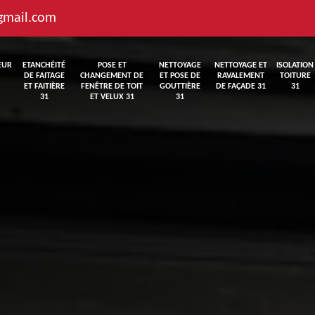
gmail.com
EUR
ETANCHÉITÉ
POSE ET
NETTOYAGE
NETTOYAGE ET
ISOLATION
DE FAITAGE
CHANGEMENT DE
ET POSE DE
RAVALEMENT
TOITURE
ET FAITIÈRE
FENÊTRE DE TOIT
GOUTTIÈRE
DE FAÇADE 31
31
31
ET VELUX 31
31