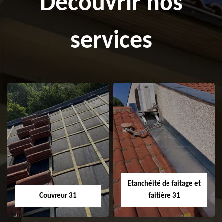
Découvrir nos
services
Etanchéité de faitage et
Couvreur 31
faitière 31