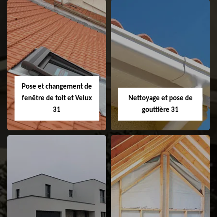
Couvreur 31
Etanchéité de
faitage et faitière
31
Pose et changement de
fenêtre de toit et Velux
Nettoyage et pose de
31
gouttière 31
Pose et
Nettoyage et pose
changement de
de gouttière 31
fenêtre de toit et