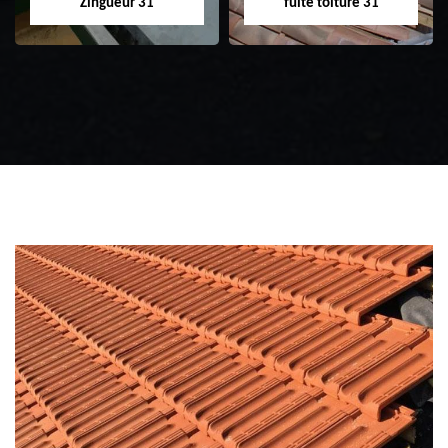
Zingueur 31
fuite toiture 31
Zingueur 31
Intervention
d'urgence fuite
toiture 31