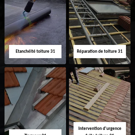
Peinture sur tuile
Nettoyage
31
demoussage de
toiture 31
Etanchéité toiture 31
Réparation de toiture 31
Etanchéité toiture
Réparation de
31
toiture 31
Intervention d'urgence