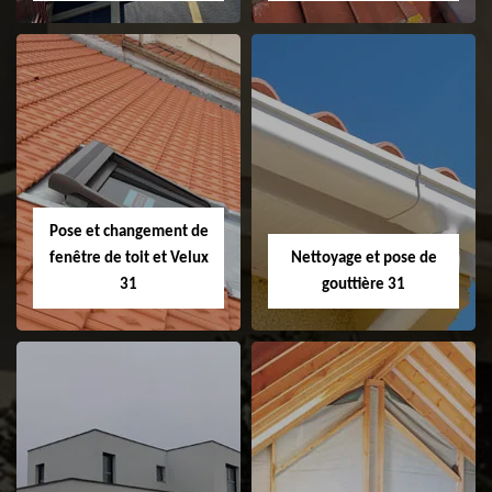
Couvreur 31
Etanchéité de
faitage et faitière
31
Pose et changement de
fenêtre de toit et Velux
Nettoyage et pose de
31
gouttière 31
Pose et
Nettoyage et pose
changement de
de gouttière 31