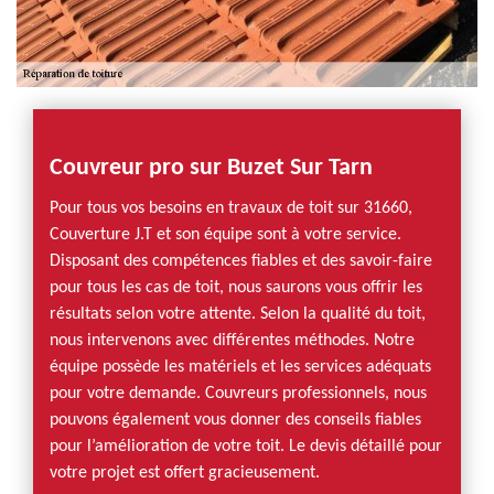
Couvreur pro sur Buzet Sur Tarn
Pour tous vos besoins en travaux de toit sur 31660,
Couverture J.T et son équipe sont à votre service.
Disposant des compétences fiables et des savoir-faire
pour tous les cas de toit, nous saurons vous offrir les
résultats selon votre attente. Selon la qualité du toit,
nous intervenons avec différentes méthodes. Notre
équipe possède les matériels et les services adéquats
pour votre demande. Couvreurs professionnels, nous
pouvons également vous donner des conseils fiables
pour l’amélioration de votre toit. Le devis détaillé pour
votre projet est offert gracieusement.