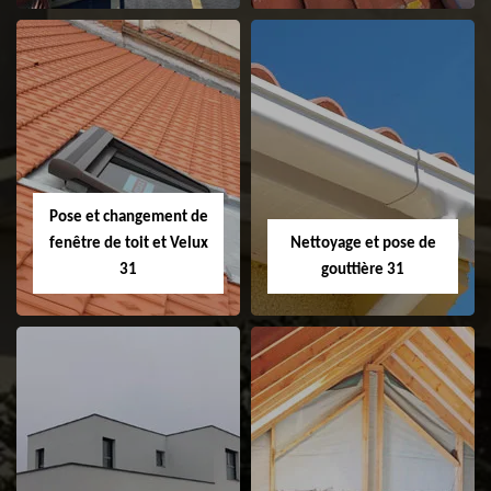
Couvreur 31
Etanchéité de
faitage et faitière
31
Pose et changement de
fenêtre de toit et Velux
Nettoyage et pose de
31
gouttière 31
Pose et
Nettoyage et pose
changement de
de gouttière 31