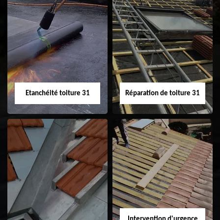
Peinture sur tuile
Nettoyage
31
demoussage de
toiture 31
Etanchéité toiture 31
Réparation de toiture 31
Etanchéité toiture
Réparation de
31
toiture 31
Intervention d'urgence