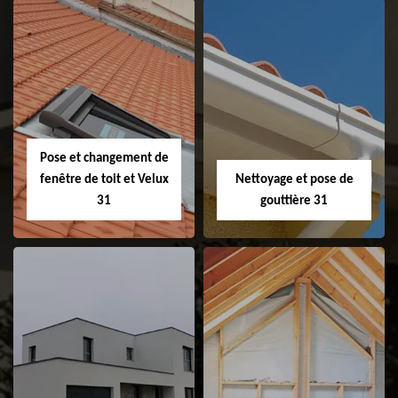
Couvreur 31
Etanchéité de
faitage et faitière
31
Pose et changement de
fenêtre de toit et Velux
Nettoyage et pose de
31
gouttière 31
Pose et
Nettoyage et pose
changement de
de gouttière 31
fenêtre de toit et