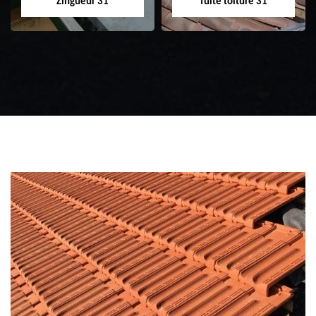
Zingueur 31
fuite toiture 31
Zingueur 31
Intervention
d'urgence fuite
toiture 31