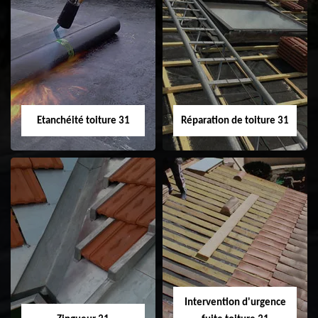
Peinture sur tuile
Nettoyage
31
demoussage de
toiture 31
Etanchéité toiture 31
Réparation de toiture 31
Etanchéité toiture
Réparation de
31
toiture 31
Intervention d'urgence