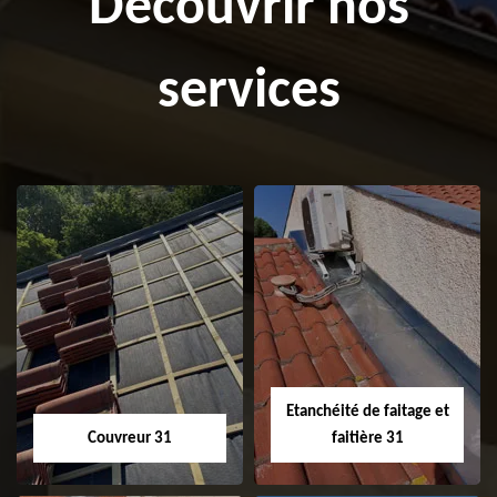
Découvrir nos
services
Etanchéité de faitage et
Couvreur 31
faitière 31