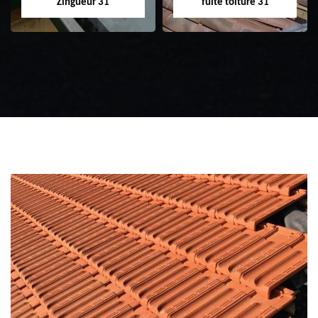
Zingueur 31
fuite toiture 31
Zingueur 31
Intervention
d'urgence fuite
toiture 31