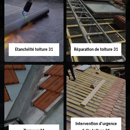
Peinture sur tuile
Nettoyage
31
demoussage de
toiture 31
Etanchéité toiture 31
Réparation de toiture 31
Etanchéité toiture
Réparation de
31
toiture 31
Intervention d'urgence