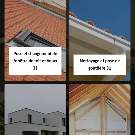
Couvreur 31
Etanchéité de
faitage et faitière
31
Pose et changement de
fenêtre de toit et Velux
Nettoyage et pose de
31
gouttière 31
Pose et
Nettoyage et pose
changement de
de gouttière 31
fenêtre de toit et