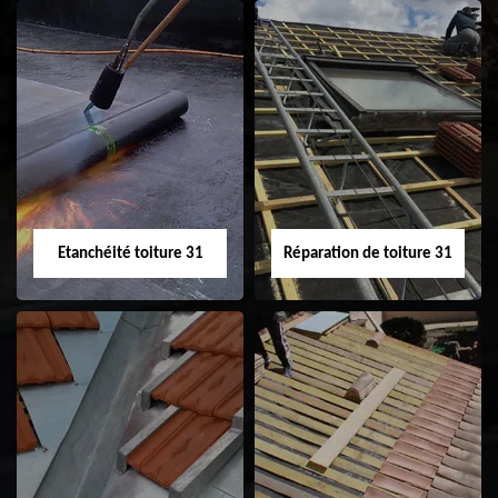
Peinture sur tuile
Nettoyage
31
demoussage de
toiture 31
Etanchéité toiture 31
Réparation de toiture 31
Etanchéité toiture
Réparation de
31
toiture 31