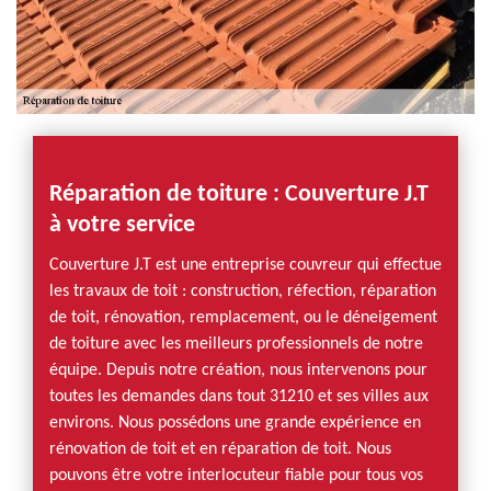
Réparation de toiture : Couverture J.T
à votre service
Couverture J.T est une entreprise couvreur qui effectue
les travaux de toit : construction, réfection, réparation
de toit, rénovation, remplacement, ou le déneigement
de toiture avec les meilleurs professionnels de notre
équipe. Depuis notre création, nous intervenons pour
toutes les demandes dans tout 31210 et ses villes aux
environs. Nous possédons une grande expérience en
rénovation de toit et en réparation de toit. Nous
pouvons être votre interlocuteur fiable pour tous vos