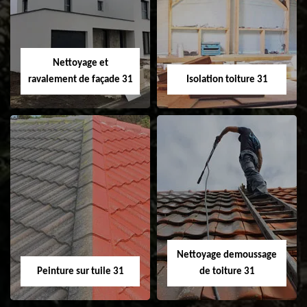
changement de
de gouttière 31
fenêtre de toit et
Velux 31
Nettoyage et
ravalement de façade 31
Isolation toiture 31
Nettoyage et
Isolation toiture 31
ravalement de
façade 31
Nettoyage demoussage
Peinture sur tuile 31
de toiture 31