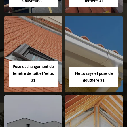
Couvreur 31
faitière 31
Couvreur 31
Etanchéité de
faitage et faitière
31
Pose et changement de
fenêtre de toit et Velux
Nettoyage et pose de
31
gouttière 31
Pose et
Nettoyage et pose