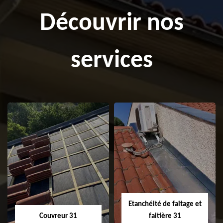
Découvrir nos
services
Etanchéité de faitage et
Couvreur 31
faitière 31