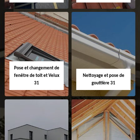
Couvreur 31
Etanchéité de
faitage et faitière
31
Pose et changement de
fenêtre de toit et Velux
Nettoyage et pose de
31
gouttière 31
Pose et
Nettoyage et pose
changement de
de gouttière 31