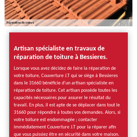
Artisan spécialiste en travaux de
réparation de toiture à Bessieres.
Lorsque vous avez décidez de faire la réparation de
votre toiture, Couverture J.T qui se siège à Bessieres
dans le 31660 bénéficie d’un artisan spécialiste en
réparation de toiture. Cet artisan possède toutes les
capacités nécessaires pour assurer le résultat du
travail. En plus, il est apte de se déplacer dans tout le
31660 pour répondre à toutes vos demandes. Alors, si
votre toiture est endommagée ; contacter
immédiatement Couverture J.T pour la réparer afin
que vous puissiez être en sécurité dans votre maison.