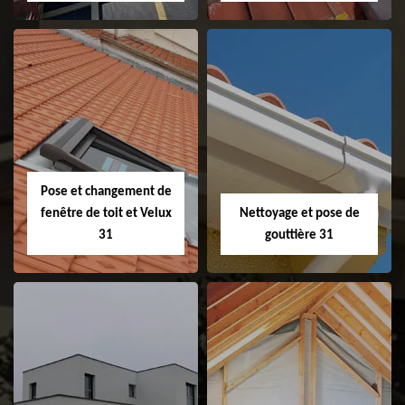
Couvreur 31
Etanchéité de
faitage et faitière
31
Pose et changement de
fenêtre de toit et Velux
Nettoyage et pose de
31
gouttière 31
Pose et
Nettoyage et pose
changement de
de gouttière 31