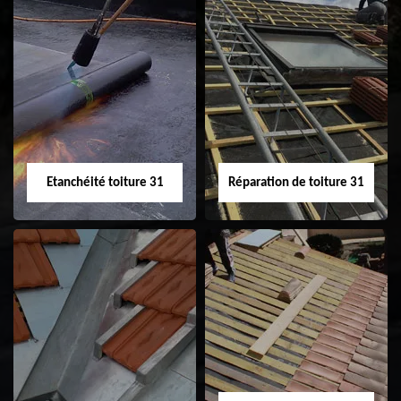
Peinture sur tuile
Nettoyage
31
demoussage de
toiture 31
Etanchéité toiture 31
Réparation de toiture 31
Etanchéité toiture
Réparation de
31
toiture 31