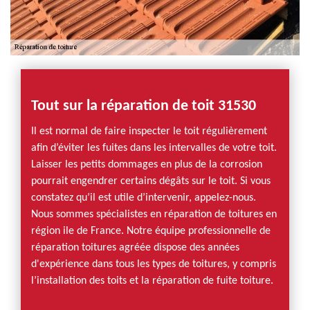
Tout sur la réparation de toit 31530
Il est normal de faire inspecter le toit régulièrement
afin d’éviter les fuites dans les intervalles de votre toit.
Laisser les petits dommages en plus de la corrosion
pourrait engendrer certains dégâts sur le toit. Si vous
constatez qu’il est utile d’intervenir, appelez-nous.
Nous sommes spécialistes en réparation de toitures en
région ile de France. Notre équipe professionnelle de
réparation toitures agréée dispose des années
d'expérience dans tous les types de toitures, y compris
l’installation des toits et la réparation de fuite toiture.