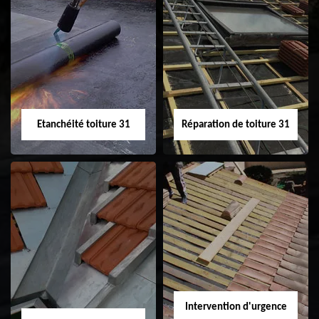
Peinture sur tuile
Nettoyage
31
demoussage de
toiture 31
Etanchéité toiture 31
Réparation de toiture 31
Etanchéité toiture
Réparation de
31
toiture 31
Intervention d'urgence