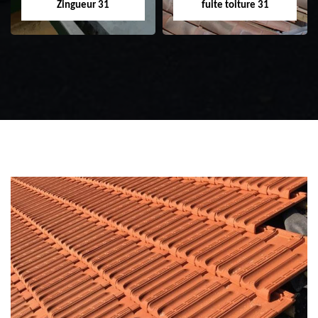
Zingueur 31
fuite toiture 31
Zingueur 31
Intervention
d'urgence fuite
toiture 31