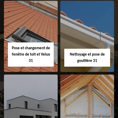
Couvreur 31
Etanchéité de
faitage et faitière
31
Pose et changement de
fenêtre de toit et Velux
Nettoyage et pose de
31
gouttière 31
Pose et
Nettoyage et pose
changement de
de gouttière 31
fenêtre de toit et