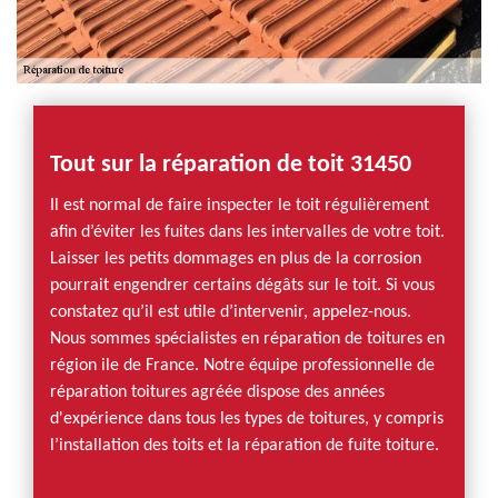
Tout sur la réparation de toit 31450
Il est normal de faire inspecter le toit régulièrement
afin d’éviter les fuites dans les intervalles de votre toit.
Laisser les petits dommages en plus de la corrosion
pourrait engendrer certains dégâts sur le toit. Si vous
constatez qu’il est utile d’intervenir, appelez-nous.
Nous sommes spécialistes en réparation de toitures en
région ile de France. Notre équipe professionnelle de
réparation toitures agréée dispose des années
d'expérience dans tous les types de toitures, y compris
l’installation des toits et la réparation de fuite toiture.