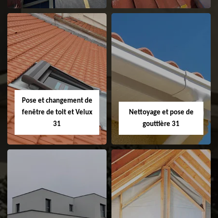
Couvreur 31
Etanchéité de
faitage et faitière
31
Pose et changement de
fenêtre de toit et Velux
Nettoyage et pose de
31
gouttière 31
Pose et
Nettoyage et pose
changement de
de gouttière 31