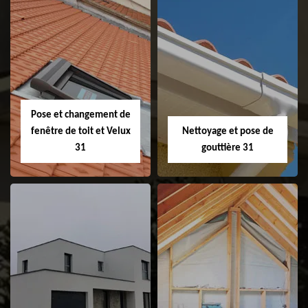
Couvreur 31
Etanchéité de
faitage et faitière
31
Pose et changement de
fenêtre de toit et Velux
Nettoyage et pose de
31
gouttière 31
Pose et
Nettoyage et pose
changement de
de gouttière 31
fenêtre de toit et