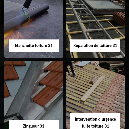
Peinture sur tuile
Nettoyage
31
demoussage de
toiture 31
Etanchéité toiture 31
Réparation de toiture 31
Etanchéité toiture
Réparation de
31
toiture 31
Intervention d'urgence
Zingueur 31
fuite toiture 31