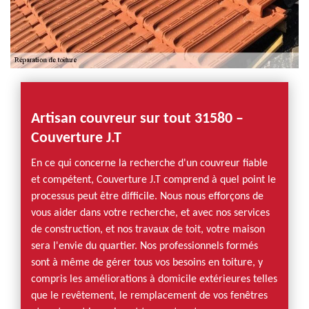
Artisan couvreur sur tout 31580 –
Couverture J.T
En ce qui concerne la recherche d'un couvreur fiable
et compétent, Couverture J.T comprend à quel point le
processus peut être difficile. Nous nous efforçons de
vous aider dans votre recherche, et avec nos services
de construction, et nos travaux de toit, votre maison
sera l'envie du quartier. Nos professionnels formés
sont à même de gérer tous vos besoins en toiture, y
compris les améliorations à domicile extérieures telles
que le revêtement, le remplacement de vos fenêtres