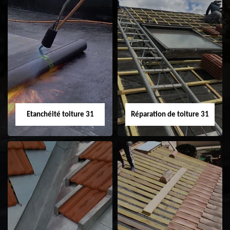
Peinture sur tuile
Nettoyage
31
demoussage de
toiture 31
Etanchéité toiture 31
Réparation de toiture 31
Etanchéité toiture
Réparation de
31
toiture 31