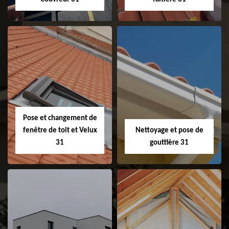
Couvreur 31
Etanchéité de
faitage et faitière
31
Pose et changement de
fenêtre de toit et Velux
Nettoyage et pose de
31
gouttière 31
Pose et
Nettoyage et pose