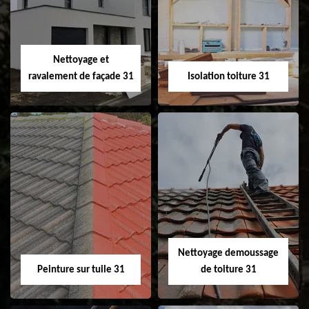
changement de
de gouttière 31
fenêtre de toit et
Velux 31
Nettoyage et
ravalement de façade 31
Isolation toiture 31
Nettoyage et
Isolation toiture 31
ravalement de
façade 31
Nettoyage demoussage
Peinture sur tuile 31
de toiture 31