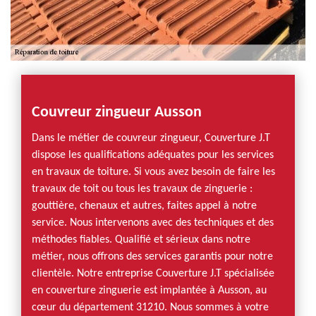
Couvreur zingueur Ausson
Dans le métier de couvreur zingueur, Couverture J.T
dispose les qualifications adéquates pour les services
en travaux de toiture. Si vous avez besoin de faire les
travaux de toit ou tous les travaux de zinguerie :
gouttière, chenaux et autres, faites appel à notre
service. Nous intervenons avec des techniques et des
méthodes fiables. Qualifié et sérieux dans notre
métier, nous offrons des services garantis pour notre
clientèle. Notre entreprise Couverture J.T spécialisée
en couverture zinguerie est implantée à Ausson, au
cœur du département 31210. Nous sommes à votre