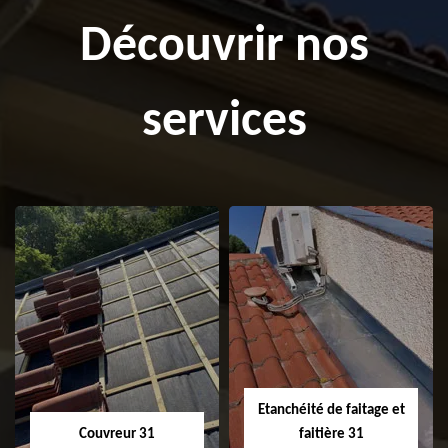
Découvrir nos
services
Etanchéité de faitage et
Couvreur 31
faitière 31