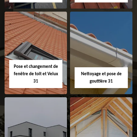
Couvreur 31
Etanchéité de
faitage et faitière
31
Pose et changement de
fenêtre de toit et Velux
Nettoyage et pose de
31
gouttière 31
Pose et
Nettoyage et pose
changement de
de gouttière 31