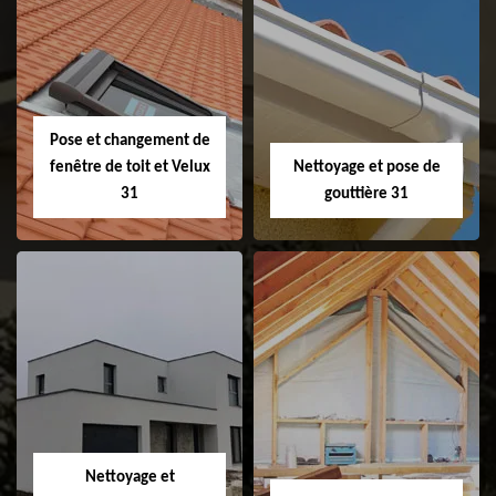
Couvreur 31
Etanchéité de
faitage et faitière
31
Pose et changement de
fenêtre de toit et Velux
Nettoyage et pose de
31
gouttière 31
Pose et
Nettoyage et pose
changement de
de gouttière 31
fenêtre de toit et
Velux 31
Nettoyage et