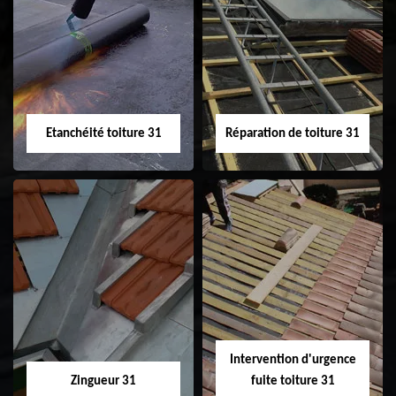
Peinture sur tuile
Nettoyage
31
demoussage de
toiture 31
Etanchéité toiture 31
Réparation de toiture 31
Etanchéité toiture
Réparation de
31
toiture 31
Intervention d'urgence
Zingueur 31
fuite toiture 31