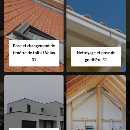
Couvreur 31
Etanchéité de
faitage et faitière
31
Pose et changement de
fenêtre de toit et Velux
Nettoyage et pose de
31
gouttière 31
Pose et
Nettoyage et pose
changement de
de gouttière 31
fenêtre de toit et
Velux 31