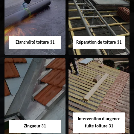
Peinture sur tuile
Nettoyage
31
demoussage de
toiture 31
Etanchéité toiture 31
Réparation de toiture 31
Etanchéité toiture
Réparation de
31
toiture 31
Intervention d'urgence
Zingueur 31
fuite toiture 31