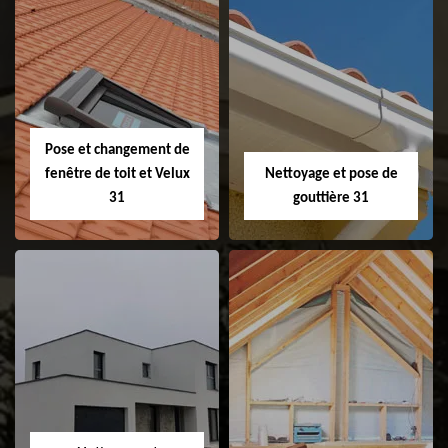
Couvreur 31
Etanchéité de
faitage et faitière
31
Pose et changement de
fenêtre de toit et Velux
Nettoyage et pose de
31
gouttière 31
Pose et
Nettoyage et pose
changement de
de gouttière 31
fenêtre de toit et
Velux 31