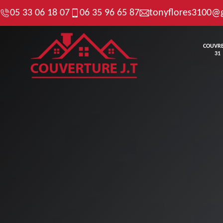
05 33 06 18 07
06 35 96 65 87
tonyflores3100@
COUVR
31