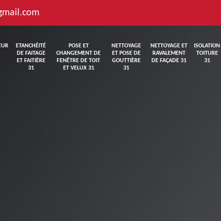
gmail.com
EUR
ETANCHÉITÉ
POSE ET
NETTOYAGE
NETTOYAGE ET
ISOLATION
DE FAITAGE
CHANGEMENT DE
ET POSE DE
RAVALEMENT
TOITURE
ET FAITIÈRE
FENÊTRE DE TOIT
GOUTTIÈRE
DE FAÇADE 31
31
31
ET VELUX 31
31