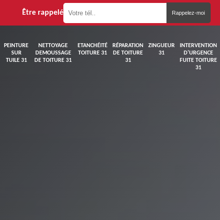
Être rappelé
PEINTURE
NETTOYAGE
ETANCHÉITÉ
RÉPARATION
ZINGUEUR
INTERVENTION
SUR
DEMOUSSAGE
TOITURE 31
DE TOITURE
31
D'URGENCE
TUILE 31
DE TOITURE 31
31
FUITE TOITURE
31