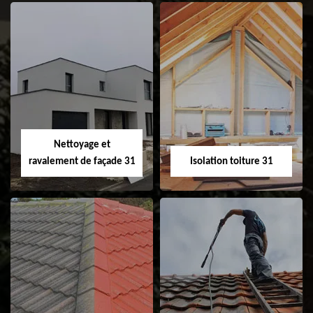
Pose et
Nettoyage et pose
changement de
de gouttière 31
fenêtre de toit et
Velux 31
Nettoyage et
ravalement de façade 31
Isolation toiture 31
Nettoyage et
Isolation toiture 31
ravalement de
façade 31