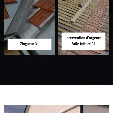
Etanchéité toiture
Réparation de
31
toiture 31
Intervention d'urgence
Zingueur 31
fuite toiture 31
Zingueur 31
Intervention
d'urgence fuite
toiture 31