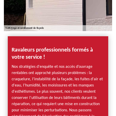
Ravaleurs professionnels formés à
votre service !
Nos stratégies d'enquête et nos accès d’ouvrage
rentables ont approché plusieurs problèmes : la
craquelure, l'instabilité de la façade, les fuites d'air et
d'eau, l'humidité, les moisissures et les manques
d'esthétismes. Le plus souvent, nos clients veulent
conserver l'utilisation de leurs bâtiments durant la
réparation, ce qui requiert une mise en construction
pour minimiser les perturbations. Nous passons