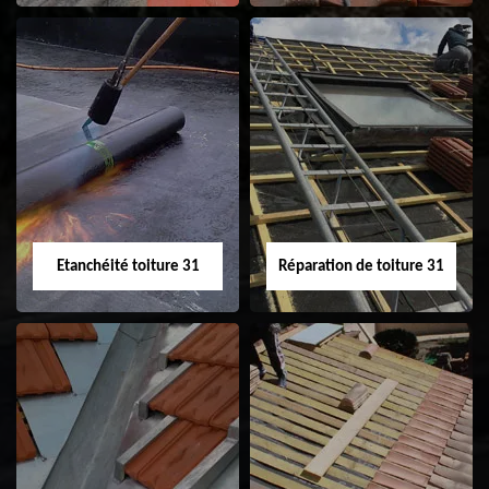
Peinture sur tuile
Nettoyage
31
demoussage de
toiture 31
Etanchéité toiture 31
Réparation de toiture 31
Etanchéité toiture
Réparation de
31
toiture 31