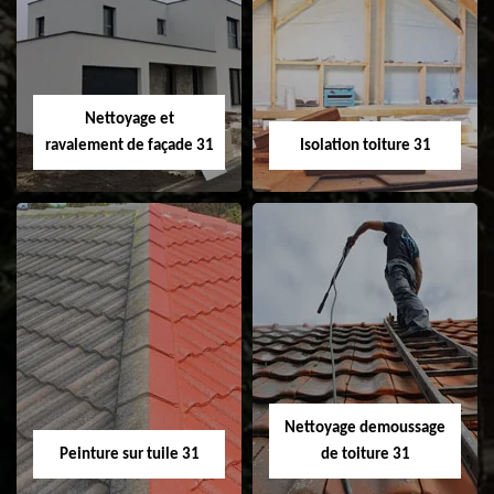
Pose et
Nettoyage et pose
changement de
de gouttière 31
fenêtre de toit et
Velux 31
Nettoyage et
ravalement de façade 31
Isolation toiture 31
Nettoyage et
Isolation toiture 31
ravalement de
façade 31
Nettoyage demoussage
Peinture sur tuile 31
de toiture 31