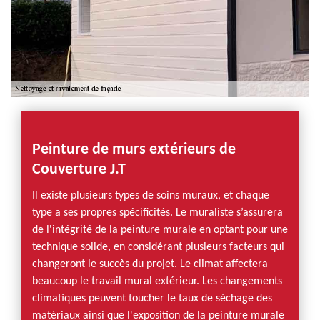
Peinture de murs extérieurs de
Couverture J.T
Il existe plusieurs types de soins muraux, et chaque
type a ses propres spécificités. Le muraliste s’assurera
de l'intégrité de la peinture murale en optant pour une
technique solide, en considérant plusieurs facteurs qui
changeront le succès du projet. Le climat affectera
beaucoup le travail mural extérieur. Les changements
climatiques peuvent toucher le taux de séchage des
matériaux ainsi que l'exposition de la peinture murale