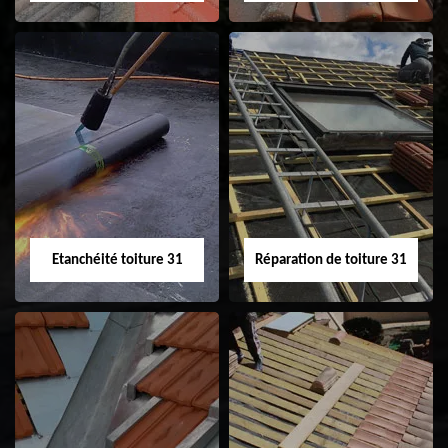
Peinture sur tuile
Nettoyage
31
demoussage de
toiture 31
Etanchéité toiture 31
Réparation de toiture 31
Etanchéité toiture
Réparation de
31
toiture 31