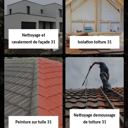
Pose et
Nettoyage et pose
changement de
de gouttière 31
fenêtre de toit et
Velux 31
Nettoyage et
ravalement de façade 31
Isolation toiture 31
Nettoyage et
Isolation toiture 31
ravalement de
façade 31
Nettoyage demoussage
Peinture sur tuile 31
de toiture 31