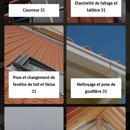
Etanchéité de faitage et
Couvreur 31
faitière 31
Couvreur 31
Etanchéité de
faitage et faitière
31
Pose et changement de
fenêtre de toit et Velux
Nettoyage et pose de
31
gouttière 31