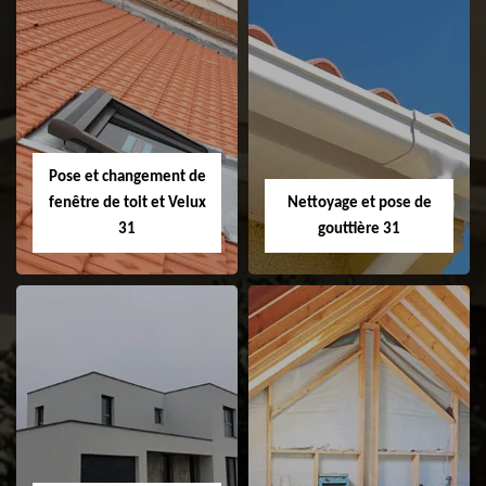
Couvreur 31
Etanchéité de
faitage et faitière
31
Pose et changement de
fenêtre de toit et Velux
Nettoyage et pose de
31
gouttière 31
Pose et
Nettoyage et pose
changement de
de gouttière 31
fenêtre de toit et
Velux 31