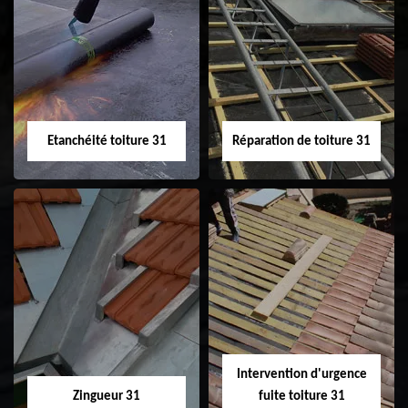
Peinture sur tuile
Nettoyage
31
demoussage de
toiture 31
Etanchéité toiture 31
Réparation de toiture 31
Etanchéité toiture
Réparation de
31
toiture 31
Intervention d'urgence
Zingueur 31
fuite toiture 31