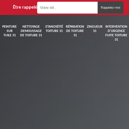
Être rappelé
PEINTURE
NETTOYAGE
ETANCHÉITÉ
RÉPARATION
ZINGUEUR
INTERVENTION
SUR
DEMOUSSAGE
TOITURE 31
DE TOITURE
31
D'URGENCE
TUILE 31
DE TOITURE 31
31
FUITE TOITURE
31