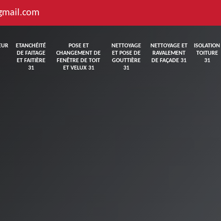
gmail.com
EUR
ETANCHÉITÉ
POSE ET
NETTOYAGE
NETTOYAGE ET
ISOLATION
DE FAITAGE
CHANGEMENT DE
ET POSE DE
RAVALEMENT
TOITURE
ET FAITIÈRE
FENÊTRE DE TOIT
GOUTTIÈRE
DE FAÇADE 31
31
31
ET VELUX 31
31