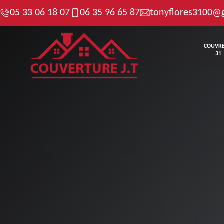
05 33 06 18 07
06 35 96 65 87
tonyflores3100@
COUVR
31